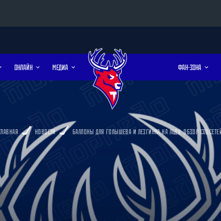
Конференция «Восток»
ОНЛАЙН
МЕДИА
ФАН-ЗОНА
Дивизион Харламова
Автомобилист
сляции
Ак Барс
Металлург Мг
ГЛАВНАЯ
НОВОСТИ
БАЛЛОНЫ ДЛЯ ГОЛЫШЕВА И ЛЕЗГИНКА НА ЛЬДУ: ОБЗОР СОЦСЕТЕ
Нефтехимик
 трансляции
Трактор
магазин
Дивизион Чернышева
Авангард
Адмирал
ние КХЛ