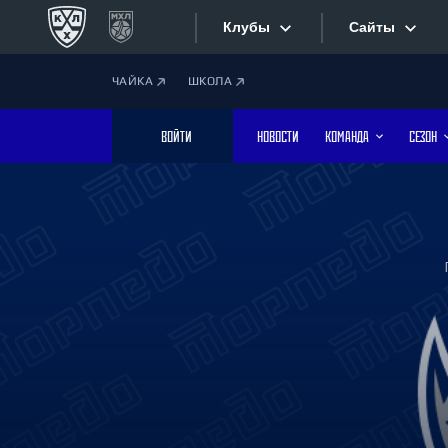
Клубы
Сайты
ЧАЙКА
ШКОЛА
Конференция «Запад»
Сайты
ВОЙТИ
НОВОСТИ
КОМАНДА
СЕЗОН
Дивизион Боброва
Лада
Видеотран
СКА
Хайлайты
Спартак
Торпедо
Текстовые
ХК Сочи
Интернет-
Дивизион Тарасова
Фотобанк
Динамо Мн
Динамо М
Приложе