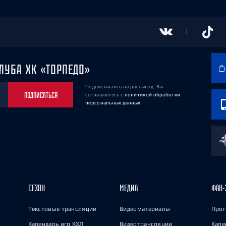
ЛУБА ХК «ТОРПЕДО»
Подписываясь на рассылку, Вы
ПОДПИСАТЬСЯ
соглашаетесь
с
политикой обработки
персональных данных
СЕЗОН
МЕДИА
ФАН-
Текстовые трансляции
Видеоматериалы
Прог
Календарь игр КХЛ
Видеотрансляции
Кале