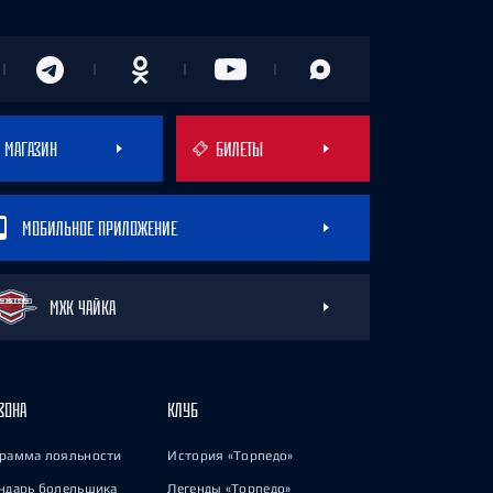
МАГАЗИН
БИЛЕТЫ
МОБИЛЬНОЕ ПРИЛОЖЕНИЕ
МХК ЧАЙКА
ЗОНА
КЛУБ
рамма лояльности
История «Торпедо»
ндарь болельщика
Легенды «Торпедо»