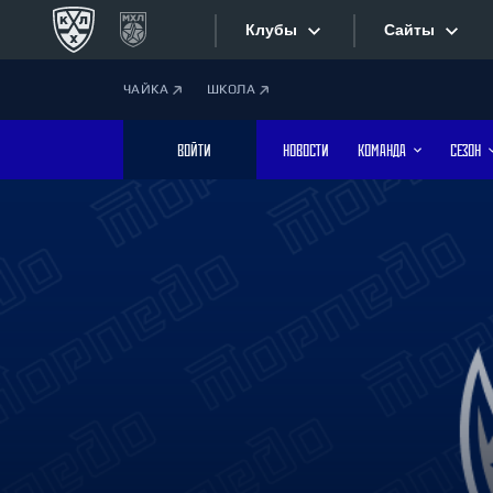
Клубы
Сайты
ЧАЙКА
ШКОЛА
Конференция «Запад»
Сайты
ВОЙТИ
НОВОСТИ
КОМАНДА
СЕЗОН
Дивизион Боброва
Лада
Видеотран
СКА
Хайлайты
Спартак
Торпедо
Текстовые
ХК Сочи
Интернет-
Дивизион Тарасова
Фотобанк
Динамо Мн
Динамо М
Приложе