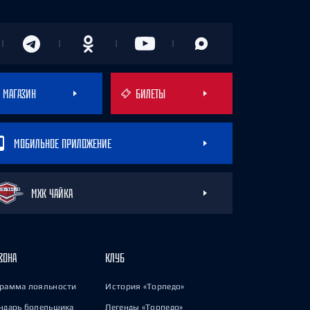
МАГАЗИН
БИЛЕТЫ
МОБИЛЬНОЕ ПРИЛОЖЕНИЕ
МХК ЧАЙКА
ЗОНА
КЛУБ
рамма лояльности
История «Торпедо»
ндарь болельщика
Легенды «Торпедо»