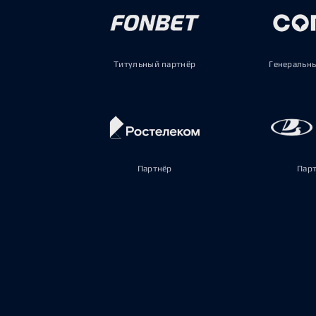
Титульный партнёр
Генеральн
Партнёр
Пар