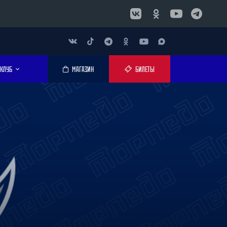
КЛУБ
МАГАЗИН
БИЛЕТЫ