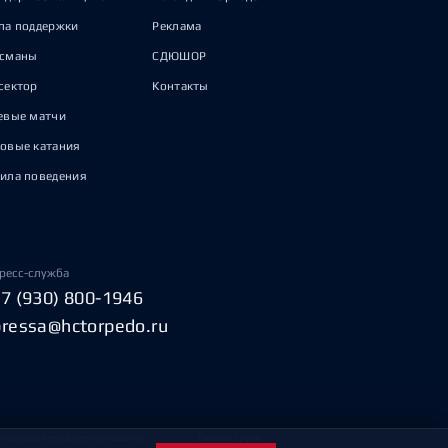
па поддержки
Реклама
исманы
СДЮШОР
сектор
Контакты
евые матчи
овые катания
ила поведения
ресс-служба
+7 (930) 800-1946
pressa@hctorpedo.ru
Пользовательское соглашение
Охрана труда