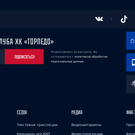
ЛУБА ХК «ТОРПЕДО»
Подписываясь на рассылку, Вы
ПОДПИСАТЬСЯ
соглашаетесь
с
политикой обработки
персональных данных
СЕЗОН
МЕДИА
ФАН-
Текстовые трансляции
Видеоматериалы
Прог
Календарь игр КХЛ
Видеотрансляции
Кале