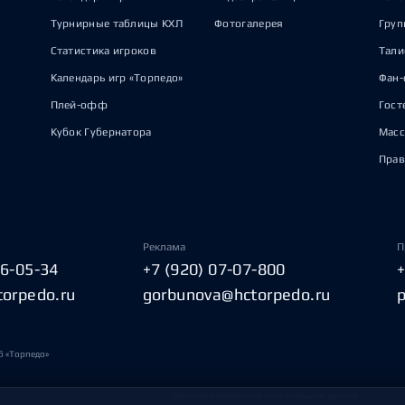
Турнирные таблицы КХЛ
Фотогалерея
Груп
Статистика игроков
Тал
Календарь игр «Торпедо»
Фан-
Плей-офф
Гост
Кубок Губернатора
Масс
Прав
Реклама
П
06-05-34
+7 (920) 07-07-800
torpedo.ru
gorbunova@hctorpedo.ru
б «Торпедо»
Политика обработки персональных данных