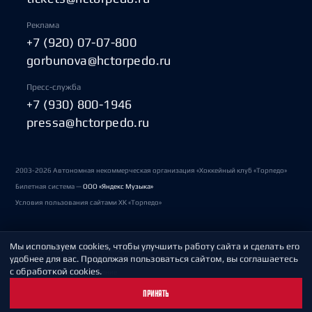
Реклама
+7 (920) 07-07-800
gorbunova@hctorpedo.ru
Пресс-служба
+7 (930) 800-1946
pressa@hctorpedo.ru
2003-2026 Автономная некоммерческая организация «Хоккейный клуб «Торпедо»
Билетная система —
ООО «Яндекс Музыка»
Условия пользования сайтами ХК «Торпедо»
Мы используем cookies, чтобы улучшить работу сайта и сделать его
Политика обработки персональных данных
удобнее для вас. Продолжая пользоваться сайтом, вы соглашаетесь
с обработкой cookies.
Пользовательское соглашение
ПРИНЯТЬ
Охрана труда