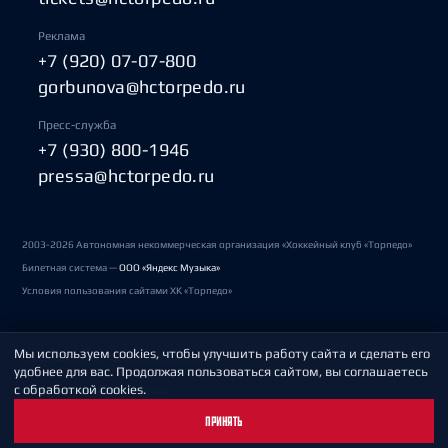
Реклама
+7 (920) 07-07-800
gorbunova@hctorpedo.ru
Пресс-служба
+7 (930) 800-1946
pressa@hctorpedo.ru
2003-2026 Автономная некоммерческая организация «Хоккейный клуб «Торпедо»
Билетная система —
ООО «Яндекс Музыка»
Условия пользования сайтами ХК «Торпедо»
Мы используем cookies, чтобы улучшить работу сайта и сделать его
Политика обработки персональных данных
удобнее для вас. Продолжая пользоваться сайтом, вы соглашаетесь
с обработкой cookies.
Пользовательское соглашение
ПРИНЯТЬ
Охрана труда