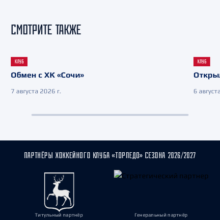
СМОТРИТЕ ТАКЖЕ
КЛУБ
КЛУБ
Обмен с ХК «Сочи»
Откры
7 августа 2026 г.
6 августа
ПАРТНЁРЫ ХОККЕЙНОГО КЛУБА «ТОРПЕДО» СЕЗОНА 2026/2027
Титульный партнёр
Генеральный партнёр