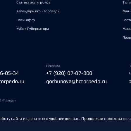
Статистика игроков
Тал
Календарь игр «Торпедо»
Фан-
Плей-офф
Гост
Кубок Губернатора
Масс
Прав
Реклама
П
06-05-34
+7 (920) 07-07-800
torpedo.ru
gorbunova@hctorpedo.ru
б «Торпедо»
Политика обработки персональных данных
аботу сайта и сделать его удобнее для вас. Продолжая пользоваться