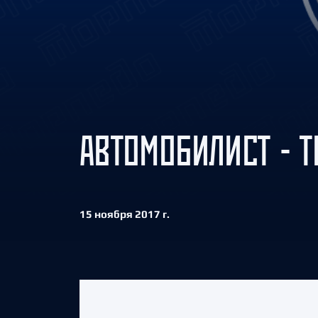
Локомотив
Северсталь
ЦСКА
Шанхайские Драконы
АВТОМОБИЛИСТ - Т
15 ноября 2017 г.