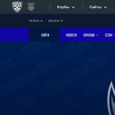
Клубы
Сайты
ЧАЙКА
ШКОЛА
Конференция «Запад»
Сайты
ВОЙТИ
НОВОСТИ
КОМАНДА
СЕЗОН
Дивизион Боброва
Лада
Видеотран
СКА
Хайлайты
Спартак
Торпедо
Текстовые
ХК Сочи
Интернет-
Дивизион Тарасова
Фотобанк
Динамо Мн
Динамо М
Приложе