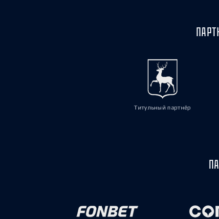
ПАРТ
Титульный партнёр
ПА