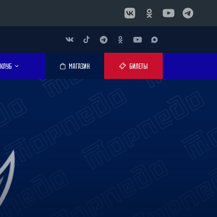
КЛУБ
МАГАЗИН
БИЛЕТЫ