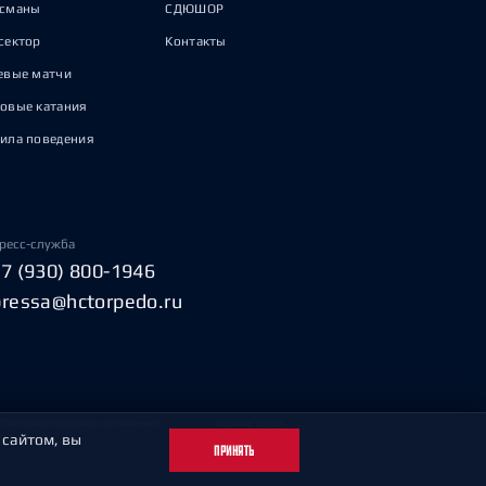
исманы
СДЮШОР
сектор
Контакты
евые матчи
овые катания
ила поведения
ресс-служба
+7 (930) 800-1946
pressa@hctorpedo.ru
Пользовательское соглашение
Охрана труда
 сайтом, вы
ПРИНЯТЬ