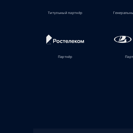
Титульный партнёр
Генеральн
Партнёр
Пар