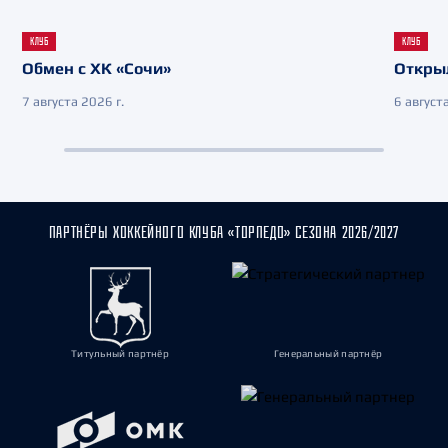
КЛУБ
КЛУБ
Обмен с ХК «Сочи»
Откры
7 августа 2026 г.
6 августа
ПАРТНЁРЫ ХОККЕЙНОГО КЛУБА «ТОРПЕДО» СЕЗОНА 2026/2027
Титульный партнёр
Генеральный партнёр