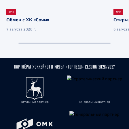
КЛУБ
КЛУБ
Обмен с ХК «Сочи»
Откры
7 августа 2026 г.
6 августа
ПАРТНЁРЫ ХОККЕЙНОГО КЛУБА «ТОРПЕДО» СЕЗОНА 2026/2027
Титульный партнёр
Генеральный партнёр