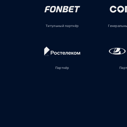
Титульный партнёр
Генеральн
Партнёр
Пар