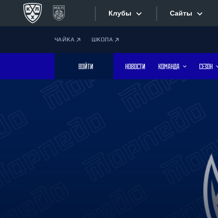
Клубы
Сайты
ЧАЙКА
ШКОЛА
Конференция «Запад»
Сайты
ВОЙТИ
НОВОСТИ
КОМАНДА
СЕЗОН
Дивизион Боброва
Лада
Видеотран
СКА
Хайлайты
Спартак
Торпедо
Текстовые
ХК Сочи
Интернет-
Дивизион Тарасова
Фотобанк
Динамо Мн
Динамо М
Приложе