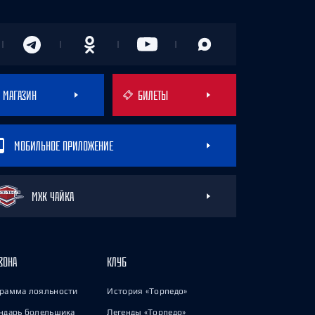
МАГАЗИН
БИЛЕТЫ
МОБИЛЬНОЕ ПРИЛОЖЕНИЕ
МХК ЧАЙКА
ЗОНА
КЛУБ
рамма лояльности
История «Торпедо»
ндарь болельщика
Легенды «Торпедо»