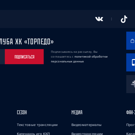
ЛУБА ХК «ТОРПЕДО»
Подписываясь на рассылку, Вы
ПОДПИСАТЬСЯ
соглашаетесь
с
политикой обработки
персональных данных
СЕЗОН
МЕДИА
ФАН-
Текстовые трансляции
Видеоматериалы
Прог
Календарь игр КХЛ
Видеотрансляции
Кале