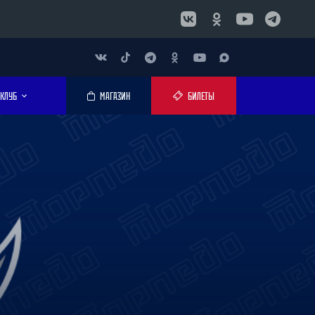
КЛУБ
МАГАЗИН
БИЛЕТЫ