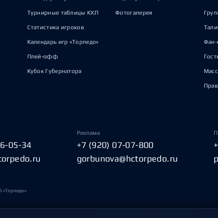
Турнирные таблицы КХЛ
Фотогалерея
Груп
Статистика игроков
Тал
Календарь игр «Торпедо»
Фан-
Плей-офф
Гост
Кубок Губернатора
Масс
Прав
Реклама
П
06-05-34
+7 (920) 07-07-800
torpedo.ru
gorbunova@hctorpedo.ru
б «Торпедо»
Политика обработки персональных данных