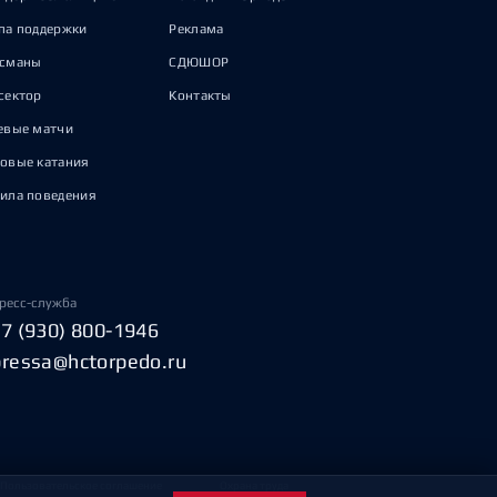
па поддержки
Реклама
исманы
СДЮШОР
сектор
Контакты
евые матчи
овые катания
ила поведения
ресс-служба
+7 (930) 800-1946
pressa@hctorpedo.ru
Пользовательское соглашение
Охрана труда