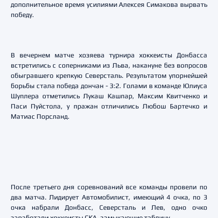
дополнительное время усилиями Алексея Симакова вырвать
победу.
В вечернем матче хозяева турнира хоккеисты Донбасса
встретились с соперниками из Льва, накануне без вопросов
обыгравшего крепкую Северсталь. Результатом упорнейшей
борьбы стала победа дончан - 3:2. Голами в команде Юлиуса
Шуплера отметились Лукаш Кашпар, Максим Квитченко и
Паси Пуйстола, у пражан отличились Любош Бартечко и
Матиас Порсланд.
После третьего дня соревнований все команды провели по
два матча. Лидирует Автомобилист, имеющий 4 очка, по 3
очка набрали Донбасс, Северсталь и Лев, одно очко
заработали хоккеисты СКА, замыкающие таблицу.