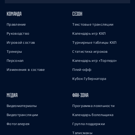
КОМАНДА
СЕЗОН
Правление
Текстовые трансляции
Руководство
Календарь игр КХЛ
Игровой состав
Турнирные таблицы КХЛ
Тренеры
Статистика игроков
Персонал
Календарь игр «Торпедо»
Изменения в составе
Плей-офф
Кубок Губернатора
МЕДИА
ФАН-ЗОНА
Видеоматериалы
Программа лояльности
Видеотрансляции
Календарь болельщика
Фотогалерея
Группа поддержки
Талисманы