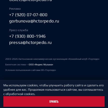
Реклама
+7 (920) 07-07-800
gorbunova@hctorpedo.ru
Пресс-служба
+7 (930) 800-1946
pressa@hctorpedo.ru
2003-2026 Автономная некоммерческая организация «Хоккейный клуб «Торпедо»
Билетная система —
ООО «Яндекс Музыка»
Условия пользования сайтами ХК «Торпедо»
Мы используем cookies, чтобы улучшить работу сайта и сделать его
Политика обработки персональных данных
удобнее для вас. Продолжая пользоваться сайтом, вы соглашаетесь
с обработкой cookies.
Пользовательское соглашение
ПРИНЯТЬ
Охрана труда