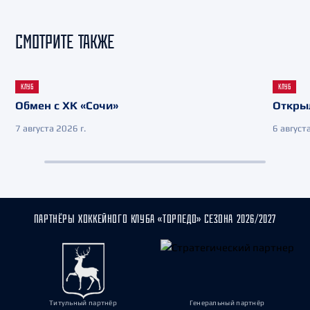
СМОТРИТЕ ТАКЖЕ
КЛУБ
КЛУБ
Обмен с ХК «Сочи»
Откры
7 августа 2026 г.
6 августа
ПАРТНЁРЫ ХОККЕЙНОГО КЛУБА «ТОРПЕДО» СЕЗОНА 2026/2027
Титульный партнёр
Генеральный партнёр