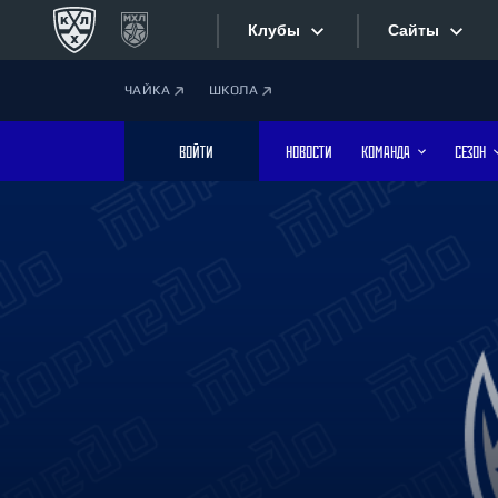
Клубы
Сайты
ЧАЙКА
ШКОЛА
Конференция «Запад»
Сайты
ВОЙТИ
НОВОСТИ
КОМАНДА
СЕЗОН
Дивизион Боброва
Лада
Видеотран
СКА
Хайлайты
Спартак
Торпедо
Текстовые
ХК Сочи
Интернет-
Дивизион Тарасова
Фотобанк
Динамо Мн
Динамо М
Приложе