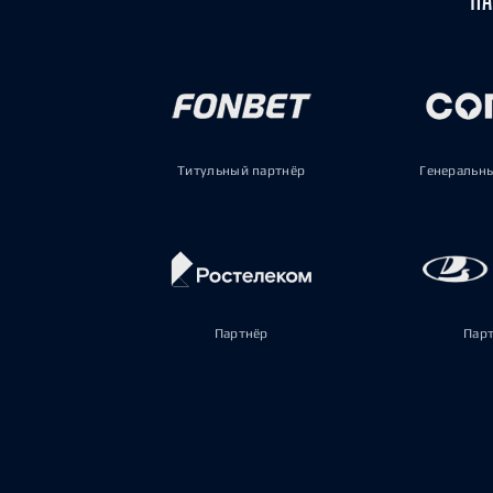
Титульный партнёр
Генеральн
Партнёр
Пар