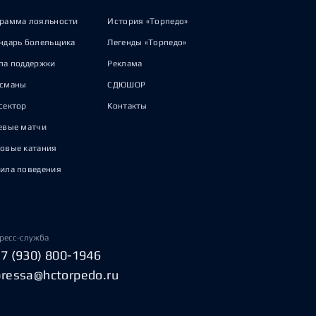
рамма лояльности
История «Торпедо»
ндарь болельщика
Легенды «Торпедо»
па поддержки
Реклама
исманы
СДЮШОР
сектор
Контакты
евые матчи
овые катания
ила поведения
ресс-служба
+7 (930) 800-1946
pressa@hctorpedo.ru