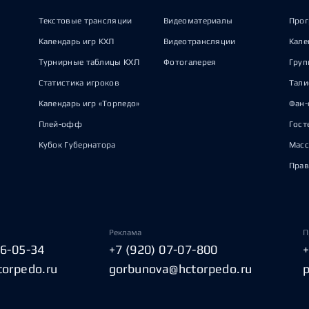
Текстовые трансляции
Видеоматериалы
Прог
Календарь игр КХЛ
Видеотрансляции
Кале
Турнирные таблицы КХЛ
Фотогалерея
Груп
Статистика игроков
Тал
Календарь игр «Торпедо»
Фан-
Плей-офф
Гост
Кубок Губернатора
Масс
Прав
Реклама
П
06-05-34
+7 (920) 07-07-800
torpedo.ru
gorbunova@hctorpedo.ru