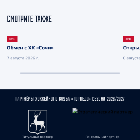
СМОТРИТЕ ТАКЖЕ
КЛУБ
КЛУБ
Обмен с ХК «Сочи»
Откры
7 августа 2026 г.
6 августа
ПАРТНЁРЫ ХОККЕЙНОГО КЛУБА «ТОРПЕДО» СЕЗОНА 2026/2027
Титульный партнёр
Генеральный партнёр