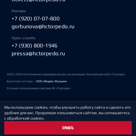
Реклама
+7 (920) 07-07-800
gorbunova@hctorpedo.ru
Пресс-служба
+7 (930) 800-1946
pressa@hctorpedo.ru
2003-2026 Автономная некоммерческая организация «Хоккейный клуб «Торпедо»
Билетная система —
ООО «Яндекс Музыка»
Условия пользования сайтами ХК «Торпедо»
Мы используем cookies, чтобы улучшить работу сайта и сделать его
Политика обработки персональных данных
удобнее для вас. Продолжая пользоваться сайтом, вы соглашаетесь
с обработкой cookies.
Пользовательское соглашение
ПРИНЯТЬ
Охрана труда