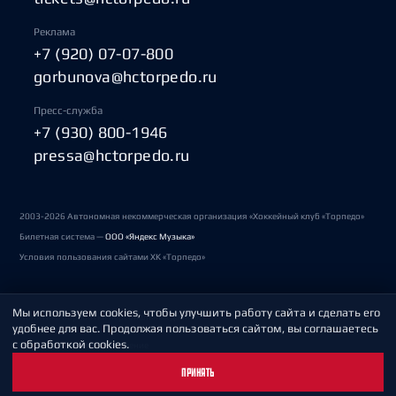
Реклама
+7 (920) 07-07-800
gorbunova@hctorpedo.ru
Пресс-служба
+7 (930) 800-1946
pressa@hctorpedo.ru
2003-2026 Автономная некоммерческая организация «Хоккейный клуб «Торпедо»
Билетная система —
ООО «Яндекс Музыка»
Условия пользования сайтами ХК «Торпедо»
Мы используем cookies, чтобы улучшить работу сайта и сделать его
Политика обработки персональных данных
удобнее для вас. Продолжая пользоваться сайтом, вы соглашаетесь
с обработкой cookies.
Пользовательское соглашение
ПРИНЯТЬ
Охрана труда