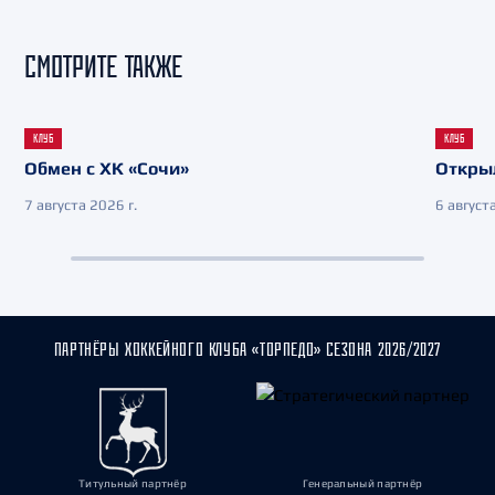
СМОТРИТЕ ТАКЖЕ
КЛУБ
КЛУБ
Обмен с ХК «Сочи»
Откры
7 августа 2026 г.
6 августа
ПАРТНЁРЫ ХОККЕЙНОГО КЛУБА «ТОРПЕДО» СЕЗОНА 2026/2027
Титульный партнёр
Генеральный партнёр