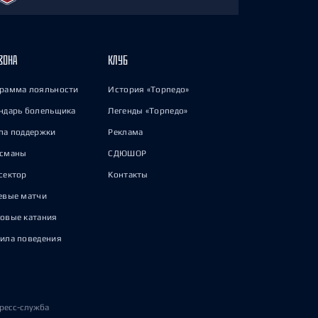
ЗОНА
КЛУБ
рамма лояльности
История «Торпедо»
ндарь болельщика
Легенды «Торпедо»
па поддержки
Реклама
исманы
СДЮШОР
сектор
Контакты
евые матчи
овые катания
ила поведения
ресс-служба