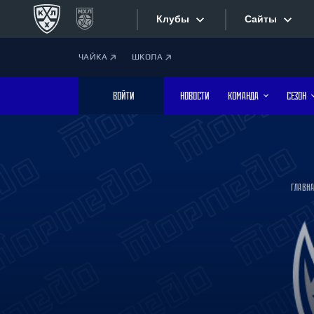
Клубы
Сайты
ЧАЙКА
ШКОЛА
Конференция «Запад»
Сайты
ВОЙТИ
НОВОСТИ
КОМАНДА
СЕЗОН
Дивизион Боброва
Лада
Видеотран
СКА
Хайлайты
Спартак
ГЛАВН
Торпедо
Текстовые
ХК Сочи
Интернет-
Дивизион Тарасова
Фотобанк
Динамо Мн
Динамо М
Приложе