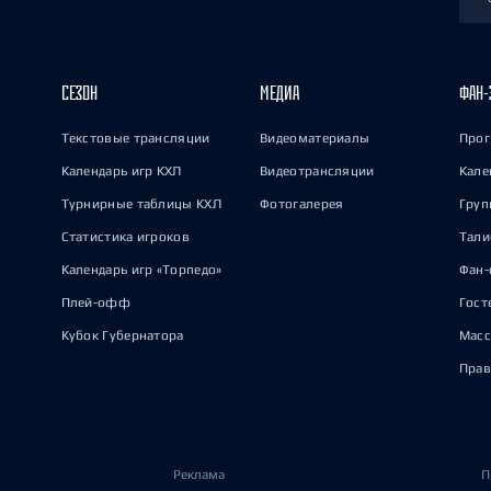
СЕЗОН
МЕДИА
ФАН-
Текстовые трансляции
Видеоматериалы
Прог
Календарь игр КХЛ
Видеотрансляции
Кале
Турнирные таблицы КХЛ
Фотогалерея
Груп
Статистика игроков
Тал
Календарь игр «Торпедо»
Фан-
Плей-офф
Гост
Кубок Губернатора
Масс
Прав
Реклама
П