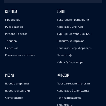
КОМАНДА
СЕЗОН
Правление
Текстовые трансляции
Руководство
Календарь игр КХЛ
Игровой состав
Турнирные таблицы КХЛ
Тренеры
Статистика игроков
Персонал
Календарь игр «Торпедо»
Изменения в составе
Плей-офф
Кубок Губернатора
МЕДИА
ФАН-ЗОНА
Видеоматериалы
Программа лояльности
Видеотрансляции
Календарь болельщика
Фотогалерея
Группа поддержки
Талисманы