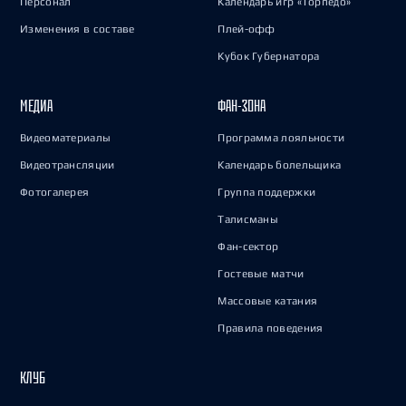
Персонал
Календарь игр «Торпедо»
Изменения в составе
Плей-офф
Кубок Губернатора
МЕДИА
ФАН-ЗОНА
Видеоматериалы
Программа лояльности
Видеотрансляции
Календарь болельщика
Фотогалерея
Группа поддержки
Талисманы
Фан-сектор
Гостевые матчи
Массовые катания
Правила поведения
КЛУБ