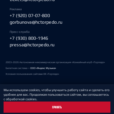
Реклама
+7 (920) 07-07-800
gorbunova@hctorpedo.ru
Пресс-служба
+7 (930) 800-1946
pressa@hctorpedo.ru
2003-2026 Автономная некоммерческая организация «Хоккейный клуб «Торпедо»
Билетная система —
ООО «Яндекс Музыка»
Условия пользования сайтами ХК «Торпедо»
Мы используем cookies, чтобы улучшить работу сайта и сделать его
Политика обработки персональных данных
удобнее для вас. Продолжая пользоваться сайтом, вы соглашаетесь
с обработкой cookies.
Пользовательское соглашение
ПРИНЯТЬ
Охрана труда