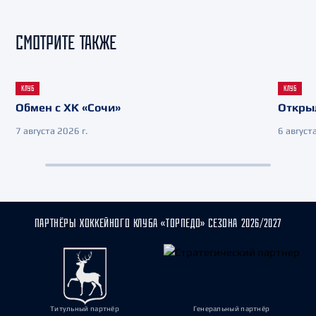
СМОТРИТЕ ТАКЖЕ
КЛУБ
КЛУБ
Обмен с ХК «Сочи»
Откры
7 августа 2026 г.
6 августа
ПАРТНЁРЫ ХОККЕЙНОГО КЛУБА «ТОРПЕДО» СЕЗОНА 2026/2027
Титульный партнёр
Генеральный партнёр