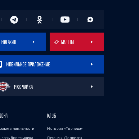
МАГАЗИН
БИЛЕТЫ
МОБИЛЬНОЕ ПРИЛОЖЕНИЕ
МХК ЧАЙКА
ЗОНА
КЛУБ
рамма лояльности
История «Торпедо»
ндарь болельщика
Легенды «Торпедо»