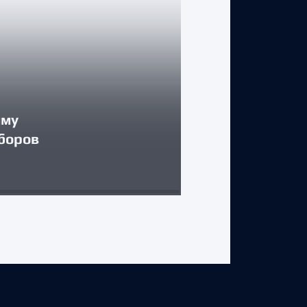
КЛУБ
мму
боров
«Торпедо» в
3 августа 2026 г.