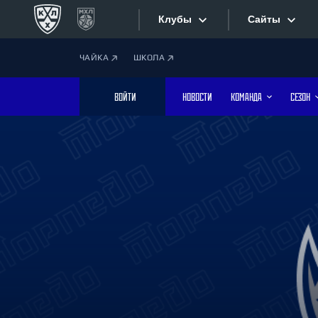
Клубы
Сайты
ЧАЙКА
ШКОЛА
Конференция «Запад»
Сайты
ВОЙТИ
НОВОСТИ
КОМАНДА
СЕЗОН
Дивизион Боброва
Лада
Видеотран
СКА
Хайлайты
Спартак
Торпедо
Текстовые
ХК Сочи
Интернет-
Дивизион Тарасова
Фотобанк
Динамо Мн
Динамо М
Приложе