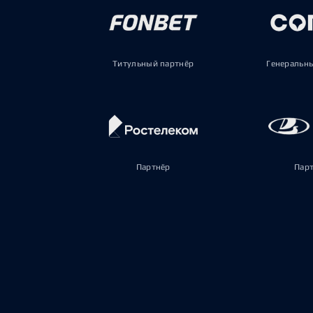
Титульный партнёр
Генеральн
Партнёр
Пар