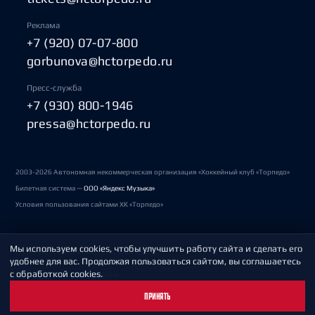
Реклама
+7 (920) 07-07-800
gorbunova@hctorpedo.ru
Пресс-служба
+7 (930) 800-1946
pressa@hctorpedo.ru
2003-2026 Автономная некоммерческая организация «Хоккейный клуб «Торпедо»
Билетная система —
ООО «Яндекс Музыка»
Условия пользования сайтами ХК «Торпедо»
Мы используем cookies, чтобы улучшить работу сайта и сделать его
Политика обработки персональных данных
удобнее для вас. Продолжая пользоваться сайтом, вы соглашаетесь
с обработкой cookies.
Пользовательское соглашение
ПРИНЯТЬ
Охрана труда