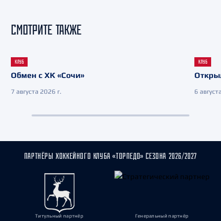
СМОТРИТЕ ТАКЖЕ
КЛУБ
КЛУБ
Обмен с ХК «Сочи»
Откры
7 августа 2026 г.
6 августа
ПАРТНЁРЫ ХОККЕЙНОГО КЛУБА «ТОРПЕДО» СЕЗОНА 2026/2027
Титульный партнёр
Генеральный партнёр