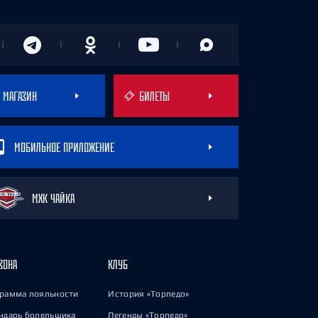
МАГАЗИН
БИЛЕТЫ
МОБИЛЬНОЕ ПРИЛОЖЕНИЕ
МХК ЧАЙКА
ЗОНА
КЛУБ
рамма лояльности
История «Торпедо»
ндарь болельщика
Легенды «Торпедо»