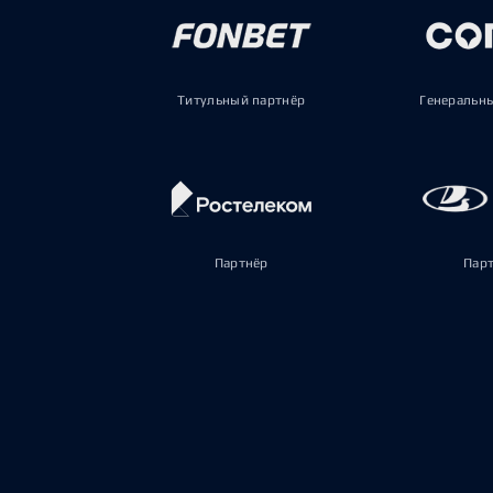
Титульный партнёр
Генеральн
Партнёр
Пар