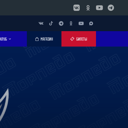
КЛУБ
МАГАЗИН
БИЛЕТЫ