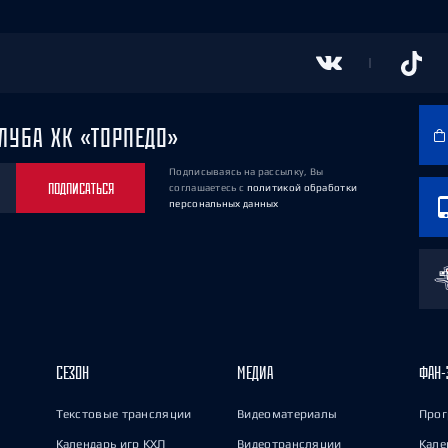
ЛУБА ХК «ТОРПЕДО»
Подписываясь на рассылку, Вы
ПОДПИСАТЬСЯ
соглашаетесь
с
политикой обработки
персональных данных
СЕЗОН
МЕДИА
ФАН-
Текстовые трансляции
Видеоматериалы
Прог
Календарь игр КХЛ
Видеотрансляции
Кале