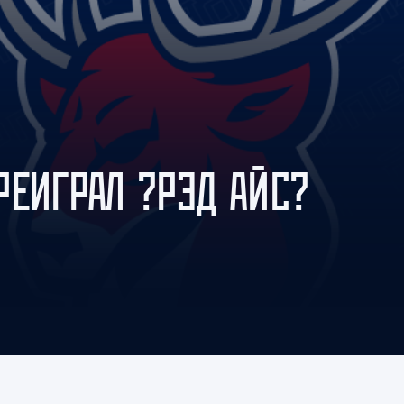
Амур
Барыс
Салават Юлаев
Сибирь
РЕИГРАЛ ?РЭД АЙС?