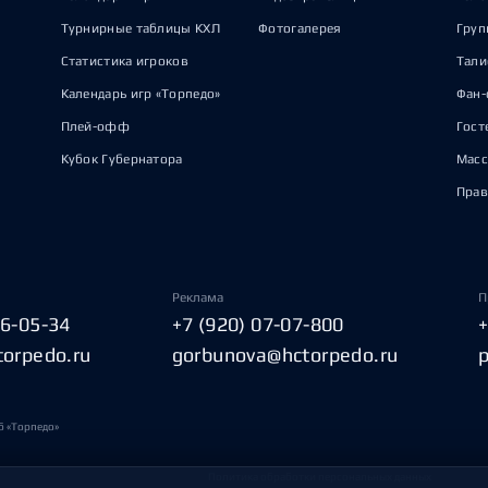
Турнирные таблицы КХЛ
Фотогалерея
Груп
Статистика игроков
Тал
Календарь игр «Торпедо»
Фан-
Плей-офф
Гост
Кубок Губернатора
Масс
Прав
Реклама
П
06-05-34
+7 (920) 07-07-800
torpedo.ru
gorbunova@hctorpedo.ru
б «Торпедо»
Политика обработки персональных данных