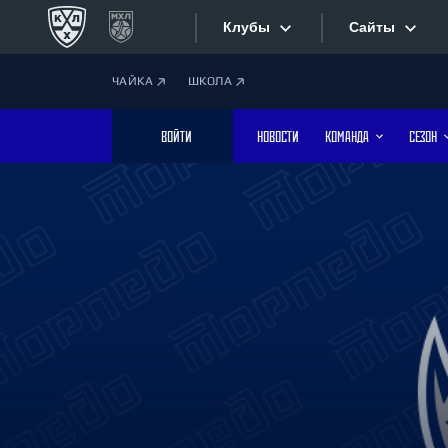
Клубы
Сайты
ЧАЙКА
ШКОЛА
Конференция «Запад»
Сайты
ВОЙТИ
НОВОСТИ
КОМАНДА
СЕЗОН
Дивизион Боброва
Лада
Видеотран
СКА
Хайлайты
Спартак
Торпедо
Текстовые
ХК Сочи
Интернет-
Дивизион Тарасова
Фотобанк
Динамо Мн
Динамо М
Приложе