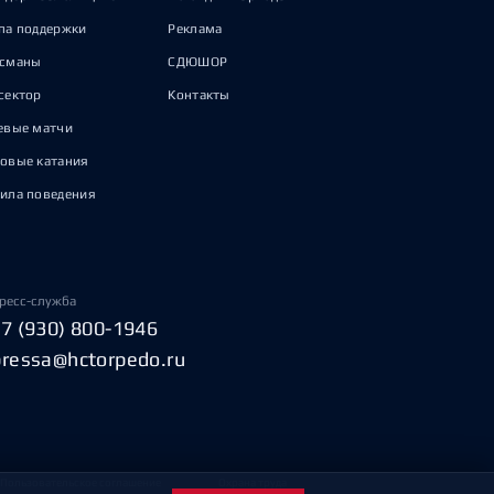
па поддержки
Реклама
исманы
СДЮШОР
сектор
Контакты
евые матчи
овые катания
ила поведения
ресс-служба
+7 (930) 800-1946
pressa@hctorpedo.ru
Пользовательское соглашение
Охрана труда