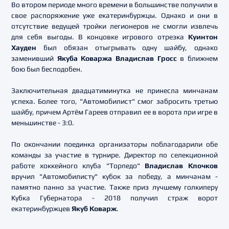
Во втором периоде много времени в большинстве получили в
свое распоряжение уже екатеринбуржцы. Однако и они в
отсутствие ведущей тройки легионеров не смогли извлечь
для себя выгоды. В концовке игрового отрезка
Куинтон
Хауден
был обязан отыгрывать одну шайбу, однако
заменивший
Якуба Коваржа Владислав Гросс
в ближнем
бою был бесподобен.
Заключительная двадцатиминутка не принесла минчанам
успеха. Более того, "Автомобилист" смог забросить третью
шайбу, причем Артём Гареев отправил ее в ворота при игре в
меньшинстве - 3:0.
По окончании поединка организаторы поблагодарили обе
команды за участие в турнире. Директор по селекционной
работе хоккейного клуба "Торпедо"
Владислав Клочков
вручил "Автомобилисту" кубок за победу, а минчанам -
памятно панно за участие. Также приз лучшему голкиперу
Кубка Губернатора - 2018 получил страж ворот
екатеринбуржцев
Якуб Коварж
.