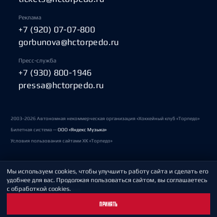
Реклама
+7 (920) 07-07-800
gorbunova@hctorpedo.ru
Пресс-служба
+7 (930) 800-1946
pressa@hctorpedo.ru
2003-2026 Автономная некоммерческая организация «Хоккейный клуб «Торпедо»
Билетная система —
ООО «Яндекс Музыка»
Условия пользования сайтами ХК «Торпедо»
Мы используем cookies, чтобы улучшить работу сайта и сделать его
Политика обработки персональных данных
удобнее для вас. Продолжая пользоваться сайтом, вы соглашаетесь
с обработкой cookies.
Пользовательское соглашение
ПРИНЯТЬ
Охрана труда