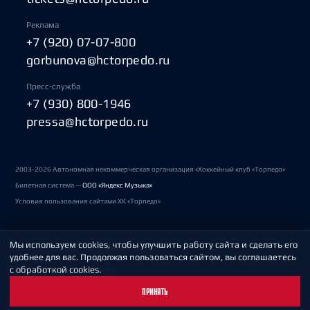
Реклама
+7 (920) 07-07-800
gorbunova@hctorpedo.ru
Пресс-служба
+7 (930) 800-1946
pressa@hctorpedo.ru
2003-2026 Автономная некоммерческая организация «Хоккейный клуб «Торпедо»
Билетная система —
ООО «Яндекс Музыка»
Условия пользования сайтами ХК «Торпедо»
Мы используем cookies, чтобы улучшить работу сайта и сделать его
Политика обработки персональных данных
удобнее для вас. Продолжая пользоваться сайтом, вы соглашаетесь
с обработкой cookies.
Пользовательское соглашение
ПРИНЯТЬ
Охрана труда