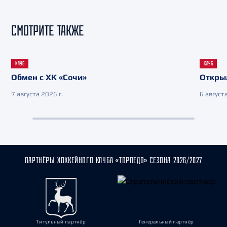
СМОТРИТЕ ТАКЖЕ
КЛУБ
КЛУБ
Обмен с ХК «Сочи»
Откры
7 августа 2026 г.
6 августа
ПАРТНЁРЫ ХОККЕЙНОГО КЛУБА «ТОРПЕДО» СЕЗОНА 2026/2027
Титульный партнёр
Генеральный партнёр