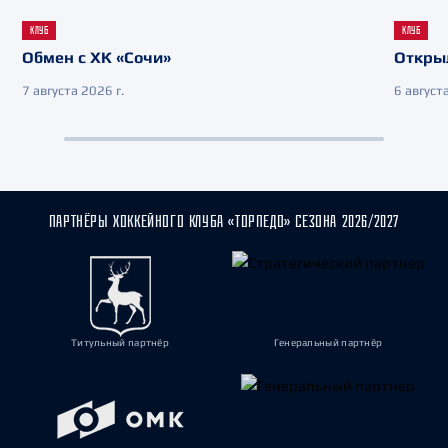
КЛУБ
КЛУБ
Обмен с ХК «Сочи»
Откры
7 августа 2026 г.
6 августа
ПАРТНЁРЫ ХОККЕЙНОГО КЛУБА «ТОРПЕДО» СЕЗОНА 2026/2027
Титульный партнёр
Генеральный партнёр