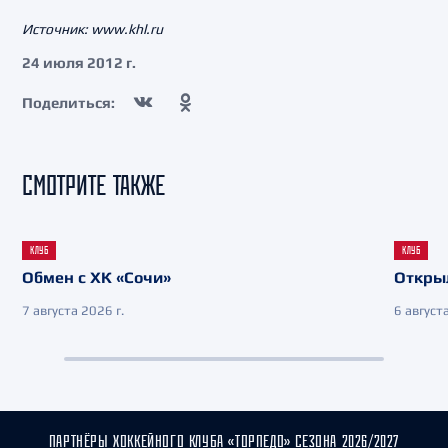
Источник: www.khl.ru
24 июля 2012 г.
Поделиться:
СМОТРИТЕ ТАКЖЕ
КЛУБ
КЛУБ
Обмен с ХК «Сочи»
Откры
7 августа 2026 г.
6 августа
ПАРТНЁРЫ ХОККЕЙНОГО КЛУБА «ТОРПЕДО» СЕЗОНА 2026/2027