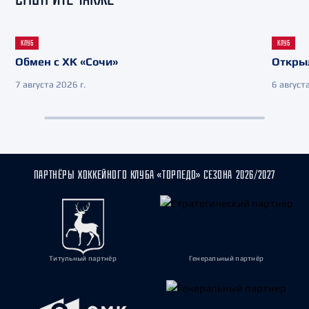
КЛУБ
КЛУБ
Обмен с ХК «Сочи»
Откры
7 августа 2026 г.
6 августа
ПАРТНЁРЫ ХОККЕЙНОГО КЛУБА «ТОРПЕДО» СЕЗОНА 2026/2027
Титульный партнёр
Генеральный партнёр