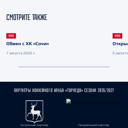
СМОТРИТЕ ТАКЖЕ
КЛУБ
КЛУБ
Обмен с ХК «Сочи»
Откры
7 августа 2026 г.
6 августа
ПАРТНЁРЫ ХОККЕЙНОГО КЛУБА «ТОРПЕДО» СЕЗОНА 2026/2027
Титульный партнёр
Генеральный партнёр