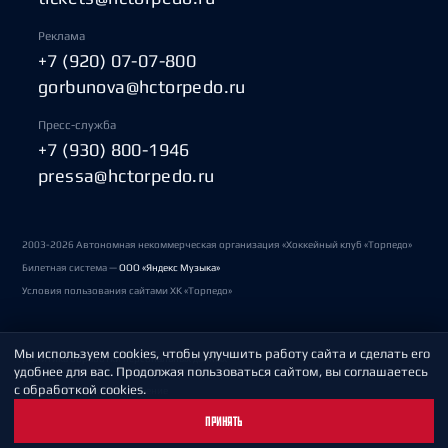
Реклама
+7 (920) 07-07-800
gorbunova@hctorpedo.ru
Пресс-служба
+7 (930) 800-1946
pressa@hctorpedo.ru
2003-2026 Автономная некоммерческая организация «Хоккейный клуб «Торпедо»
Билетная система —
ООО «Яндекс Музыка»
Условия пользования сайтами ХК «Торпедо»
Мы используем cookies, чтобы улучшить работу сайта и сделать его
Политика обработки персональных данных
удобнее для вас. Продолжая пользоваться сайтом, вы соглашаетесь
с обработкой cookies.
Пользовательское соглашение
ПРИНЯТЬ
Охрана труда