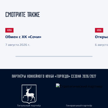
СМОТРИТЕ ТАКЖЕ
КЛУБ
КЛУБ
Обмен с ХК «Сочи»
Откры
7 августа 2026 г.
6 августа
ПАРТНЁРЫ ХОККЕЙНОГО КЛУБА «ТОРПЕДО» СЕЗОНА 2026/2027
Титульный партнёр
Генеральный партнёр