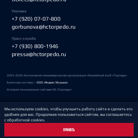
Реклама
+7 (920) 07-07-800
gorbunova@hctorpedo.ru
Пресс-служба
+7 (930) 800-1946
pressa@hctorpedo.ru
2003-2026 Автономная некоммерческая организация «Хоккейный клуб «Торпедо»
Билетная система —
ООО «Яндекс Музыка»
Условия пользования сайтами ХК «Торпедо»
Мы используем cookies, чтобы улучшить работу сайта и сделать его
Политика обработки персональных данных
удобнее для вас. Продолжая пользоваться сайтом, вы соглашаетесь
с обработкой cookies.
Пользовательское соглашение
ПРИНЯТЬ
Охрана труда