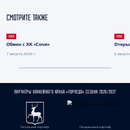
СМОТРИТЕ ТАКЖЕ
КЛУБ
КЛУБ
Обмен с ХК «Сочи»
Откры
7 августа 2026 г.
6 августа
ПАРТНЁРЫ ХОККЕЙНОГО КЛУБА «ТОРПЕДО» СЕЗОНА 2026/2027
Титульный партнёр
Генеральный партнёр