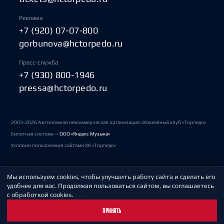
Реклама
+7 (920) 07-07-800
gorbunova@hctorpedo.ru
Пресс-служба
+7 (930) 800-1946
pressa@hctorpedo.ru
2003-2026 Автономная некоммерческая организация «Хоккейный клуб «Торпедо»
Билетная система —
ООО «Яндекс Музыка»
Условия пользования сайтами ХК «Торпедо»
Мы используем cookies, чтобы улучшить работу сайта и сделать его
Политика обработки персональных данных
удобнее для вас. Продолжая пользоваться сайтом, вы соглашаетесь
с обработкой cookies.
Пользовательское соглашение
ПРИНЯТЬ
Охрана труда