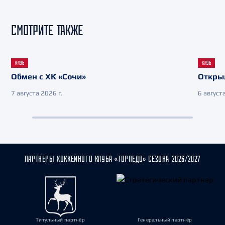
СМОТРИТЕ ТАКЖЕ
КЛУБ
КЛУБ
Обмен с ХК «Сочи»
Откры
7 августа 2026 г.
6 августа
ПАРТНЁРЫ ХОККЕЙНОГО КЛУБА «ТОРПЕДО» СЕЗОНА 2026/2027
Титульный партнёр
Генеральный партнёр