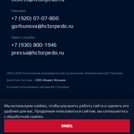
Реклама
+7 (920) 07-07-800
gorbunova@hctorpedo.ru
Пресс-служба
+7 (930) 800-1946
pressa@hctorpedo.ru
2003-2026 Автономная некоммерческая организация «Хоккейный клуб «Торпедо»
Билетная система —
ООО «Яндекс Музыка»
Условия пользования сайтами ХК «Торпедо»
Мы используем cookies, чтобы улучшить работу сайта и сделать его
Политика обработки персональных данных
удобнее для вас. Продолжая пользоваться сайтом, вы соглашаетесь
с обработкой cookies.
Пользовательское соглашение
ПРИНЯТЬ
Охрана труда