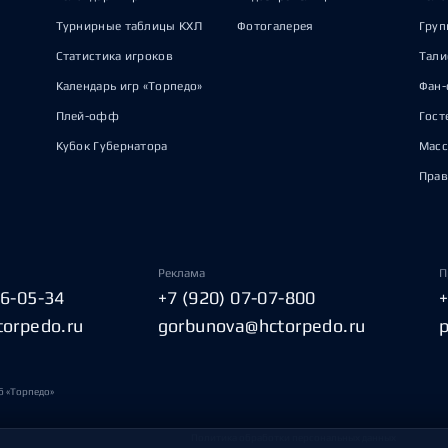
Турнирные таблицы КХЛ
Фотогалерея
Груп
Статистика игроков
Тал
Календарь игр «Торпедо»
Фан-
Плей-офф
Гост
Кубок Губернатора
Масс
Прав
Реклама
П
06-05-34
+7 (920) 07-07-800
torpedo.ru
gorbunova@hctorpedo.ru
б «Торпедо»
Политика обработки персональных данных