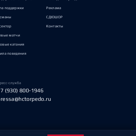
па поддержки
Реклама
исманы
СДЮШОР
сектор
Контакты
евые матчи
овые катания
ила поведения
ресс-служба
+7 (930) 800-1946
pressa@hctorpedo.ru
Пользовательское соглашение
Охрана труда