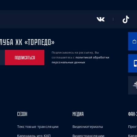
ЛУБА ХК «ТОРПЕДО»
Подписываясь на рассылку, Вы
ПОДПИСАТЬСЯ
соглашаетесь
с
политикой обработки
персональных данных
СЕЗОН
МЕДИА
ФАН-
Текстовые трансляции
Видеоматериалы
Прог
Календарь игр КХЛ
Видеотрансляции
Кале