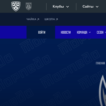
Клубы
Сайты
ЧАЙКА
ШКОЛА
Конференция «Запад»
Сайты
ВОЙТИ
НОВОСТИ
КОМАНДА
СЕЗОН
Дивизион Боброва
Лада
Видеотран
СКА
Хайлайты
Спартак
ГЛАВНАЯ
Торпедо
Текстовые
ХК Сочи
Интернет-
Дивизион Тарасова
Фотобанк
Динамо Мн
Динамо М
Приложе