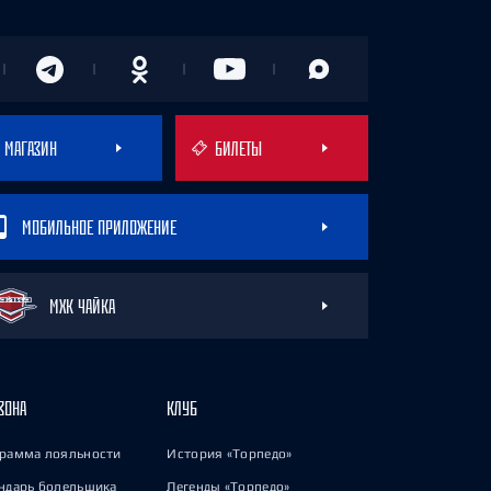
МАГАЗИН
БИЛЕТЫ
МОБИЛЬНОЕ ПРИЛОЖЕНИЕ
МХК ЧАЙКА
ЗОНА
КЛУБ
рамма лояльности
История «Торпедо»
ндарь болельщика
Легенды «Торпедо»