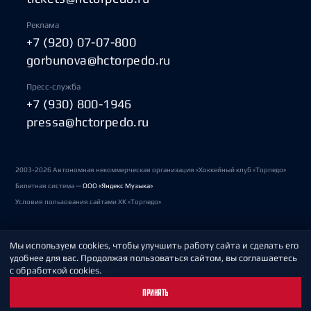
Реклама
+7 (920) 07-07-800
gorbunova@hctorpedo.ru
Пресс-служба
+7 (930) 800-1946
pressa@hctorpedo.ru
2003-2026 Автономная некоммерческая организация «Хоккейный клуб «Торпедо»
Билетная система —
ООО «Яндекс Музыка»
Условия пользования сайтами ХК «Торпедо»
Мы используем cookies, чтобы улучшить работу сайта и сделать его
Политика обработки персональных данных
удобнее для вас. Продолжая пользоваться сайтом, вы соглашаетесь
с обработкой cookies.
Пользовательское соглашение
ПРИНЯТЬ
Охрана труда