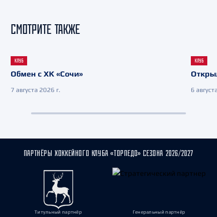
СМОТРИТЕ ТАКЖЕ
КЛУБ
КЛУБ
Обмен с ХК «Сочи»
Откры
7 августа 2026 г.
6 августа
ПАРТНЁРЫ ХОККЕЙНОГО КЛУБА «ТОРПЕДО» СЕЗОНА 2026/2027
Титульный партнёр
Генеральный партнёр