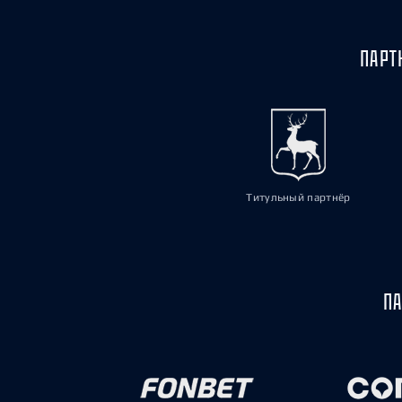
ПАРТ
Титульный партнёр
ПА