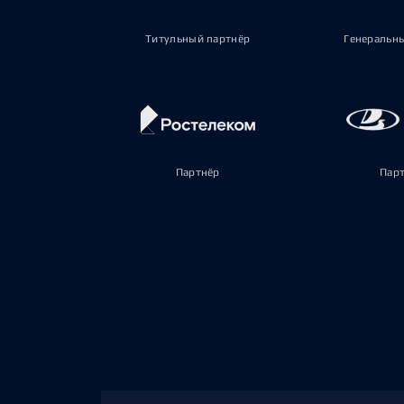
Титульный партнёр
Генеральн
Партнёр
Пар