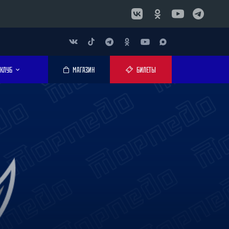
КЛУБ
МАГАЗИН
БИЛЕТЫ