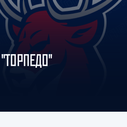
Амур
Барыс
Салават Юлаев
Сибирь
"ТОРПЕДО"