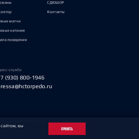
исманы
СДЮШОР
сектор
Контакты
евые матчи
овые катания
ила поведения
ресс-служба
+7 (930) 800-1946
pressa@hctorpedo.ru
Пользовательское соглашение
Охрана труда
 сайтом, вы
ПРИНЯТЬ