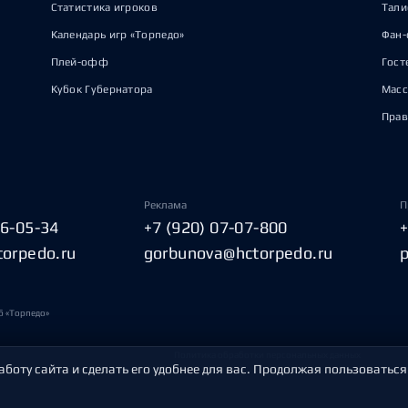
Статистика игроков
Тал
Календарь игр «Торпедо»
Фан-
Плей-офф
Гост
Кубок Губернатора
Масс
Прав
Реклама
П
06-05-34
+7 (920) 07-07-800
torpedo.ru
gorbunova@hctorpedo.ru
б «Торпедо»
Политика обработки персональных данных
аботу сайта и сделать его удобнее для вас. Продолжая пользоваться