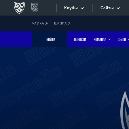
Клубы
Сайты
ЧАЙКА
ШКОЛА
Конференция «Запад»
Сайты
ВОЙТИ
НОВОСТИ
КОМАНДА
СЕЗОН
Дивизион Боброва
Лада
Видеотран
СКА
Хайлайты
Спартак
Торпедо
Текстовые
ХК Сочи
Интернет-
Дивизион Тарасова
Фотобанк
Динамо Мн
Динамо М
Приложе