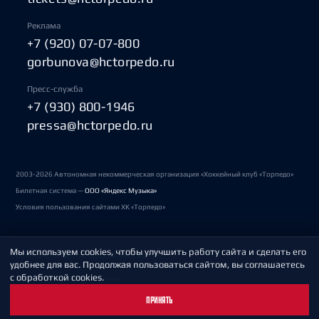
Реклама
+7 (920) 07-07-800
gorbunova@hctorpedo.ru
Пресс-служба
+7 (930) 800-1946
pressa@hctorpedo.ru
2003-2026 Автономная некоммерческая организация «Хоккейный клуб «Торпедо»
Билетная система —
ООО «Яндекс Музыка»
Условия пользования сайтами ХК «Торпедо»
Мы используем cookies, чтобы улучшить работу сайта и сделать его
Политика обработки персональных данных
удобнее для вас. Продолжая пользоваться сайтом, вы соглашаетесь
с обработкой cookies.
Пользовательское соглашение
ПРИНЯТЬ
Охрана труда