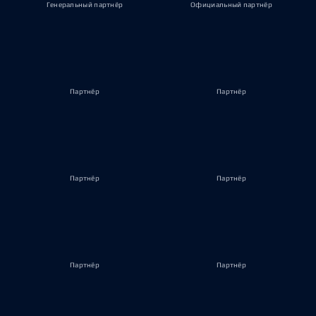
Генеральный партнёр
Официальный партнёр
Партнёр
Партнёр
Партнёр
Партнёр
Партнёр
Партнёр