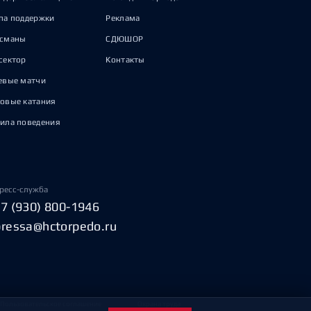
па поддержки
Реклама
исманы
СДЮШОР
сектор
Контакты
евые матчи
овые катания
ила поведения
ресс-служба
+7 (930) 800-1946
pressa@hctorpedo.ru
Пользовательское соглашение
Охрана труда