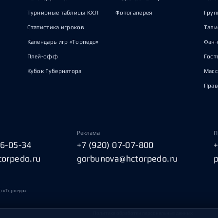
Турнирные таблицы КХЛ
Фотогалерея
Груп
Статистика игроков
Тал
Календарь игр «Торпедо»
Фан-
Плей-офф
Гост
Кубок Губернатора
Масс
Прав
Реклама
П
06-05-34
+7 (920) 07-07-800
torpedo.ru
gorbunova@hctorpedo.ru
б «Торпедо»
Политика обработки персональных данных