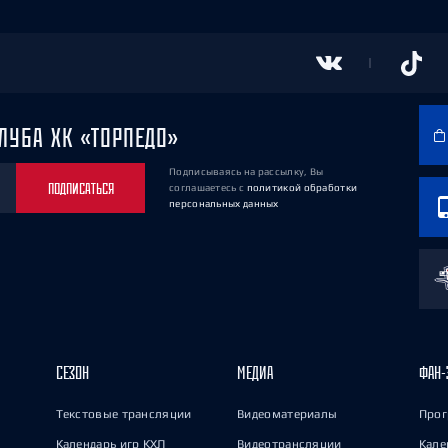
ЛУБА ХК «ТОРПЕДО»
Подписываясь на рассылку, Вы
ПОДПИСАТЬСЯ
соглашаетесь
с
политикой обработки
персональных данных
СЕЗОН
МЕДИА
ФАН-
Текстовые трансляции
Видеоматериалы
Прог
Календарь игр КХЛ
Видеотрансляции
Кале