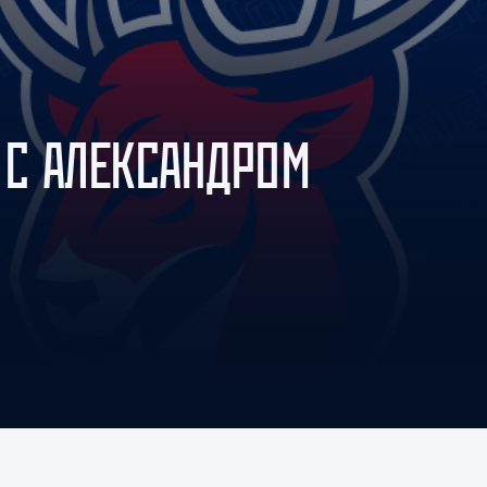
Амур
Барыс
Салават Юлаев
Сибирь
 С АЛЕКСАНДРОМ