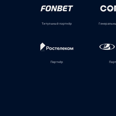
Титульный партнёр
Генеральн
Партнёр
Пар