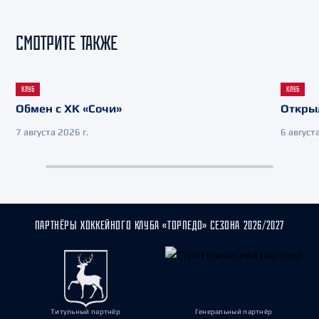
СМОТРИТЕ ТАКЖЕ
КЛУБ
КЛУБ
Обмен с ХК «Сочи»
Откры
7 августа 2026 г.
6 августа
ПАРТНЁРЫ ХОККЕЙНОГО КЛУБА «ТОРПЕДО» СЕЗОНА 2026/2027
Титульный партнёр
Генеральный партнёр