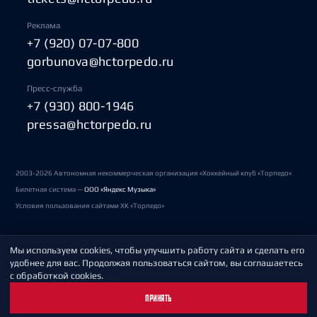
Реклама
+7 (920) 07-07-800
gorbunova@hctorpedo.ru
Пресс-служба
+7 (930) 800-1946
pressa@hctorpedo.ru
2003-2026 Автономная некоммерческая организация «Хоккейный клуб «Торпедо»
Билетная система —
ООО «Яндекс Музыка»
Условия пользования сайтами ХК «Торпедо»
Мы используем cookies, чтобы улучшить работу сайта и сделать его
Политика обработки персональных данных
удобнее для вас. Продолжая пользоваться сайтом, вы соглашаетесь
с обработкой cookies.
Пользовательское соглашение
ПРИНЯТЬ
Охрана труда