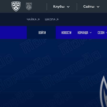
Клубы
Сайты
ЧАЙКА
ШКОЛА
Конференция «Запад»
Сайты
ВОЙТИ
НОВОСТИ
КОМАНДА
СЕЗОН
Дивизион Боброва
Лада
Видеотран
СКА
Хайлайты
Спартак
Торпедо
Текстовые
ХК Сочи
Интернет-
Дивизион Тарасова
Фотобанк
Динамо Мн
Динамо М
Приложе