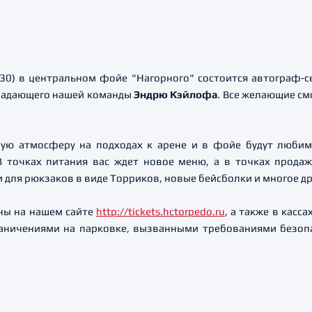
:30) в центральном фойе "Нагорного" состоится автограф-с
ападающего нашей команды
Эндрю Кэйлофа
. Все желающие с
ную атмосферу на подходах к арене и в фойе будут люб
В точках питания вас ждет новое меню, а в точках прода
 для рюкзаков в виде Торриков, новые бейсболки и многое др
пны на нашем сайте
http://tickets.hctorpedo.ru
, а также в касс
раничениями на парковке, вызванными требованиями безоп