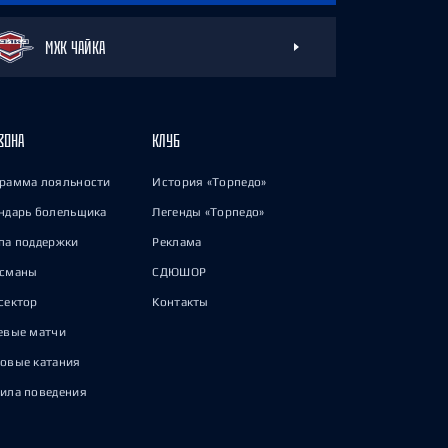
МХК ЧАЙКА
ЗОНА
КЛУБ
рамма лояльности
История «Торпедо»
ндарь болельщика
Легенды «Торпедо»
па поддержки
Реклама
исманы
СДЮШОР
сектор
Контакты
евые матчи
овые катания
ила поведения