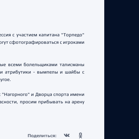
ессия с участием капитана "Торпедо"
могут сфотографироваться с игроками
имые всеми болельщиками талисманы
жи атрибутики - вымпелы и шайбы с
угое.
ах "Нагорного" и Дворца спорта имени
асности, просим прибывать на арену
Поделиться: