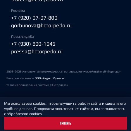
Реклама
+7 (920) 07-07-800
gorbunova@hctorpedo.ru
Пресс-служба
+7 (930) 800-1946
pressa@hctorpedo.ru
2003-2026 Автономная некоммерческая организация «Хоккейный клуб «Торпедо»
Билетная система —
ООО «Яндекс Музыка»
Условия пользования сайтами ХК «Торпедо»
Мы используем cookies, чтобы улучшить работу сайта и сделать его
Политика обработки персональных данных
удобнее для вас. Продолжая пользоваться сайтом, вы соглашаетесь
с обработкой cookies.
Пользовательское соглашение
ПРИНЯТЬ
Охрана труда