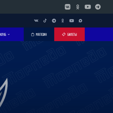
КЛУБ
МАГАЗИН
БИЛЕТЫ