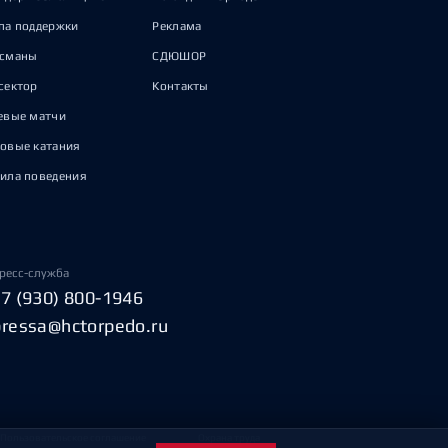
па поддержки
Реклама
исманы
СДЮШОР
сектор
Контакты
евые матчи
овые катания
ила поведения
ресс-служба
+7 (930) 800-1946
pressa@hctorpedo.ru
Пользовательское соглашение
Охрана труда