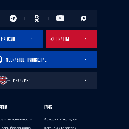
МАГАЗИН
БИЛЕТЫ
МОБИЛЬНОЕ ПРИЛОЖЕНИЕ
МХК ЧАЙКА
ЗОНА
КЛУБ
рамма лояльности
История «Торпедо»
ндарь болельщика
Легенды «Торпедо»