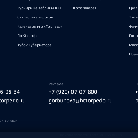
Турнирные таблицы КХЛ
Фотогалерея
Груп
Статистика игроков
Тал
Календарь игр «Торпедо»
Фан-
Плей-офф
Гост
Кубок Губернатора
Масс
Прав
Реклама
П
06-05-34
+7 (920) 07-07-800
torpedo.ru
gorbunova@hctorpedo.ru
б «Торпедо»
Политика обработки персональных данных