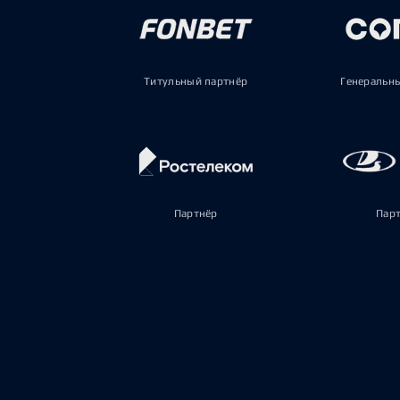
Титульный партнёр
Генеральн
Партнёр
Пар