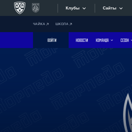
Клубы
Сайты
ЧАЙКА
ШКОЛА
Конференция «Запад»
Сайты
ВОЙТИ
НОВОСТИ
КОМАНДА
СЕЗОН
Дивизион Боброва
Лада
Видеотран
СКА
Хайлайты
Спартак
Торпедо
Текстовые
ХК Сочи
Интернет-
Дивизион Тарасова
Фотобанк
Динамо Мн
Динамо М
Приложе