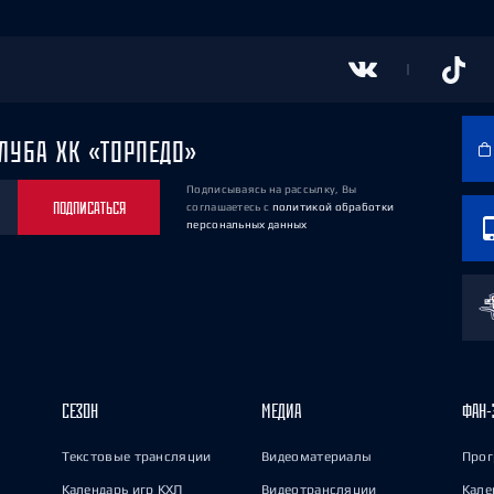
ЛУБА ХК «ТОРПЕДО»
Подписываясь на рассылку, Вы
ПОДПИСАТЬСЯ
соглашаетесь
с
политикой обработки
персональных данных
СЕЗОН
МЕДИА
ФАН-
Текстовые трансляции
Видеоматериалы
Прог
Календарь игр КХЛ
Видеотрансляции
Кале