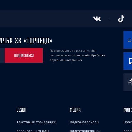
ЛУБА ХК «ТОРПЕДО»
Подписываясь на рассылку, Вы
ПОДПИСАТЬСЯ
соглашаетесь
с
политикой обработки
персональных данных
СЕЗОН
МЕДИА
ФАН-
Текстовые трансляции
Видеоматериалы
Прог
Календарь игр КХЛ
Видеотрансляции
Кале