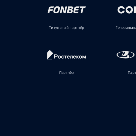
Титульный партнёр
Генеральн
Партнёр
Пар