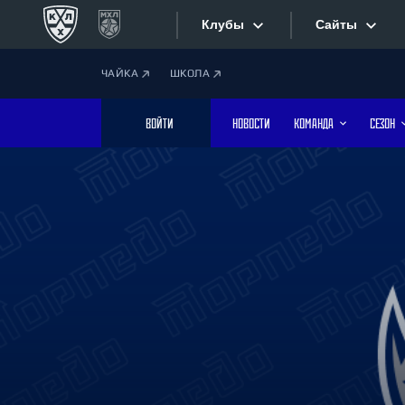
Клубы
Сайты
ЧАЙКА
ШКОЛА
Конференция «Запад»
Сайты
ВОЙТИ
НОВОСТИ
КОМАНДА
СЕЗОН
Дивизион Боброва
Лада
Видеотран
СКА
Хайлайты
Спартак
Торпедо
Текстовые
ХК Сочи
Интернет-
Дивизион Тарасова
Фотобанк
Динамо Мн
Динамо М
Приложе