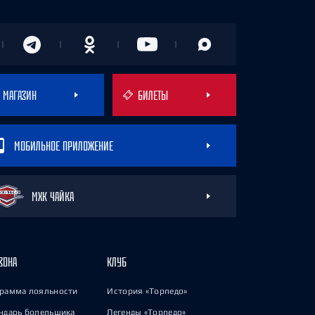
МАГАЗИН
БИЛЕТЫ
МОБИЛЬНОЕ ПРИЛОЖЕНИЕ
МХК ЧАЙКА
ЗОНА
КЛУБ
рамма лояльности
История «Торпедо»
ндарь болельщика
Легенды «Торпедо»