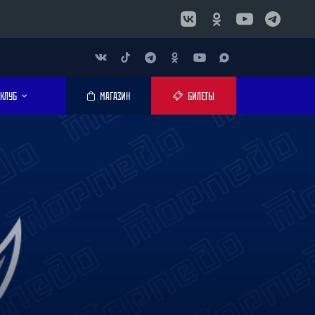
КЛУБ
МАГАЗИН
БИЛЕТЫ