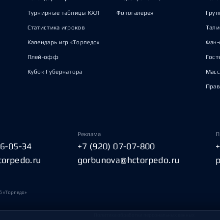
Турнирные таблицы КХЛ
Фотогалерея
Груп
Статистика игроков
Тал
Календарь игр «Торпедо»
Фан-
Плей-офф
Гост
Кубок Губернатора
Масс
Прав
Реклама
П
06-05-34
+7 (920) 07-07-800
torpedo.ru
gorbunova@hctorpedo.ru
б «Торпедо»
Политика обработки персональных данных