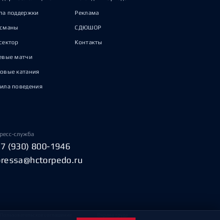
па поддержки
Реклама
исманы
СДЮШОР
сектор
Контакты
евые матчи
овые катания
ила поведения
ресс-служба
+7 (930) 800-1946
pressa@hctorpedo.ru
Пользовательское соглашение
Охрана труда