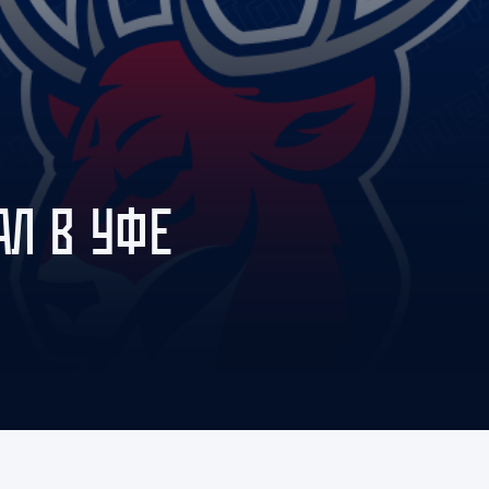
Амур
Барыс
Салават Юлаев
Сибирь
АЛ В УФЕ