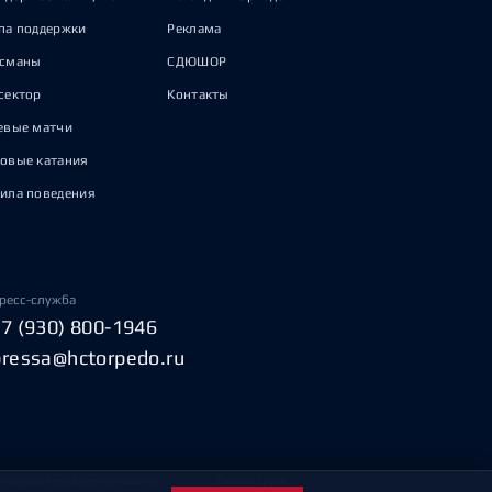
па поддержки
Реклама
исманы
СДЮШОР
сектор
Контакты
евые матчи
овые катания
ила поведения
ресс-служба
+7 (930) 800-1946
pressa@hctorpedo.ru
Пользовательское соглашение
Охрана труда