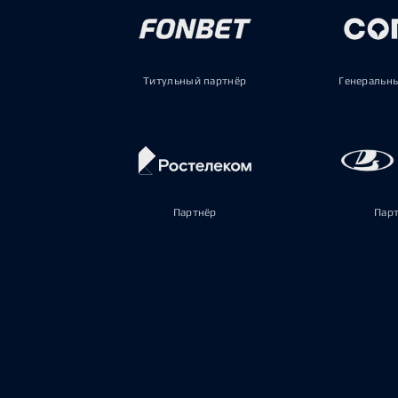
Титульный партнёр
Генеральн
Партнёр
Пар