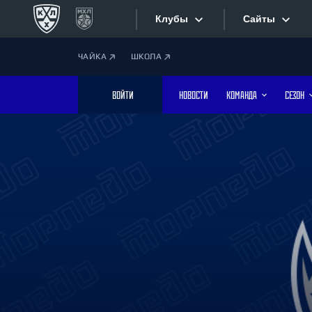
Клубы
Сайты
ЧАЙКА
ШКОЛА
Конференция «Запад»
Сайты
ВОЙТИ
НОВОСТИ
КОМАНДА
СЕЗОН
Дивизион Боброва
Лада
Видеотран
СКА
Хайлайты
Спартак
Торпедо
Текстовые
ХК Сочи
Интернет-
Дивизион Тарасова
Фотобанк
Динамо Мн
Динамо М
Приложе