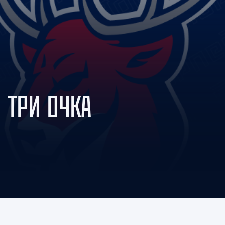
Амур
Барыс
Салават Юлаев
Сибирь
 ТРИ ОЧКА