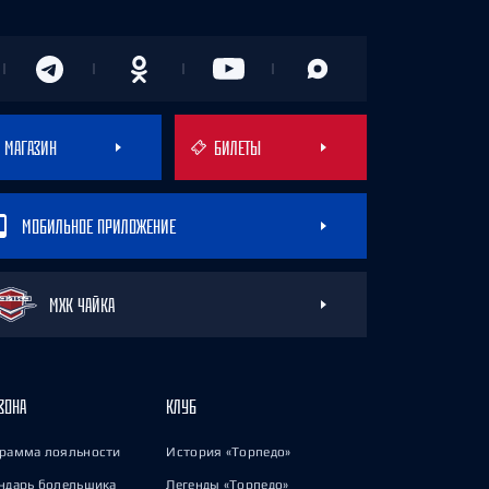
МАГАЗИН
БИЛЕТЫ
МОБИЛЬНОЕ ПРИЛОЖЕНИЕ
МХК ЧАЙКА
ЗОНА
КЛУБ
рамма лояльности
История «Торпедо»
ндарь болельщика
Легенды «Торпедо»