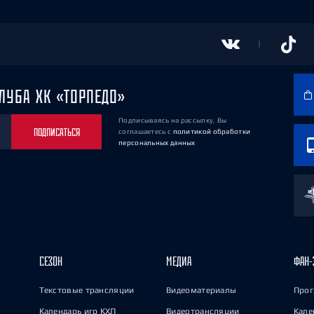
ЛУБА ХК «ТОРПЕДО»
Подписываясь на рассылку, Вы
ПОДПИСАТЬСЯ
соглашаетесь
с
политикой обработки
персональных данных
СЕЗОН
МЕДИА
ФАН-
Текстовые трансляции
Видеоматериалы
Прог
Календарь игр КХЛ
Видеотрансляции
Кале