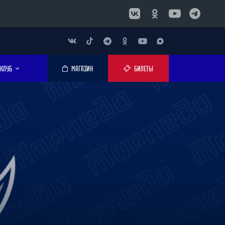
КЛУБ
МАГАЗИН
БИЛЕТЫ