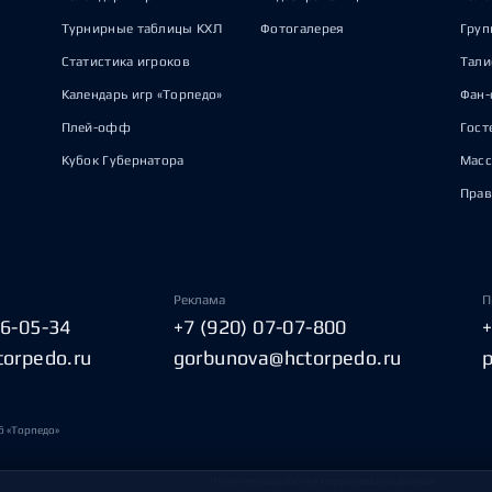
Турнирные таблицы КХЛ
Фотогалерея
Груп
Статистика игроков
Тал
Календарь игр «Торпедо»
Фан-
Плей-офф
Гост
Кубок Губернатора
Масс
Прав
Реклама
П
06-05-34
+7 (920) 07-07-800
torpedo.ru
gorbunova@hctorpedo.ru
б «Торпедо»
Политика обработки персональных данных