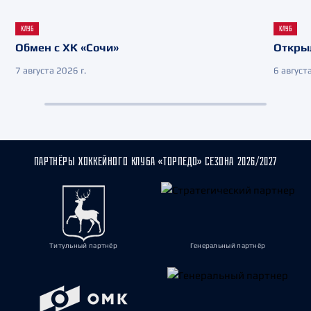
КЛУБ
КЛУБ
Обмен с ХК «Сочи»
Откры
7 августа 2026 г.
6 августа
ПАРТНЁРЫ ХОККЕЙНОГО КЛУБА «ТОРПЕДО» СЕЗОНА 2026/2027
Титульный партнёр
Генеральный партнёр