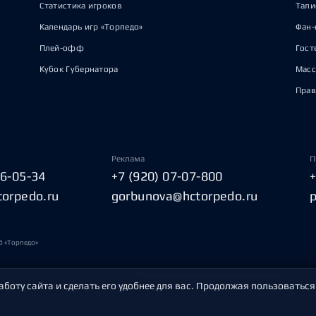
Статистика игроков
Тал
Календарь игр «Торпедо»
Фан-
Плей-офф
Гост
Кубок Губернатора
Масс
Прав
Реклама
П
06-05-34
+7 (920) 07-07-800
torpedo.ru
gorbunova@hctorpedo.ru
б «Торпедо»
Политика обработки персональных данных
аботу сайта и сделать его удобнее для вас. Продолжая пользоваться