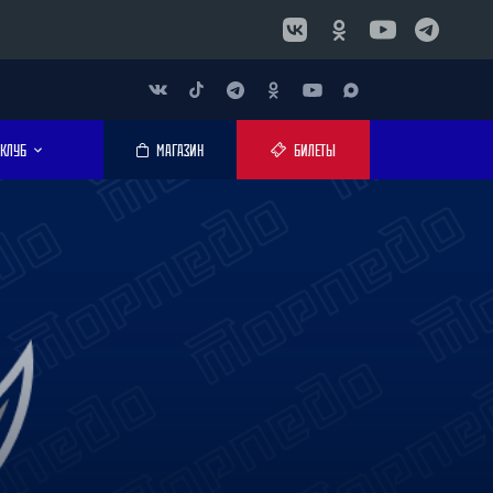
КЛУБ
МАГАЗИН
БИЛЕТЫ