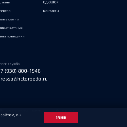
исманы
СДЮШОР
сектор
Контакты
евые матчи
овые катания
ила поведения
ресс-служба
+7 (930) 800-1946
pressa@hctorpedo.ru
Пользовательское соглашение
Охрана труда
 сайтом, вы
ПРИНЯТЬ