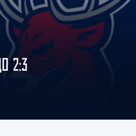
Амур
Барыс
Салават Юлаев
Сибирь
О 2:3