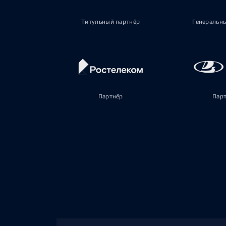
Титульный партнёр
Генеральн
Партнёр
Пар