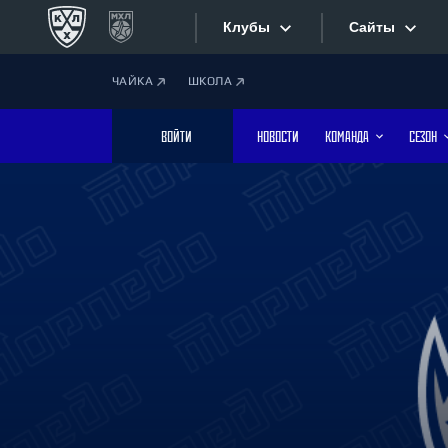
Клубы
Сайты
ЧАЙКА
ШКОЛА
Конференция «Запад»
Сайты
ВОЙТИ
НОВОСТИ
КОМАНДА
СЕЗОН
Дивизион Боброва
Лада
Видеотран
СКА
Хайлайты
Спартак
Торпедо
Текстовые
ХК Сочи
Интернет-
Дивизион Тарасова
Фотобанк
Динамо Мн
Динамо М
Приложе