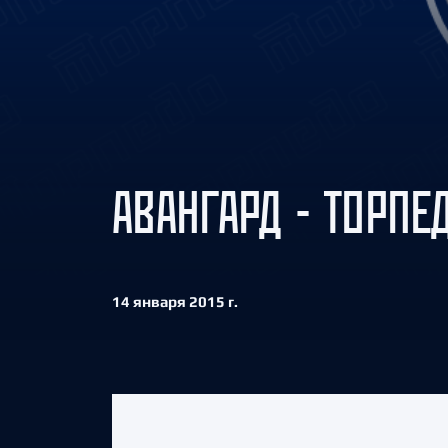
Локомотив
Северсталь
ЦСКА
Шанхайские Драконы
АВАНГАРД - ТОРПЕД
14 января 2015 г.