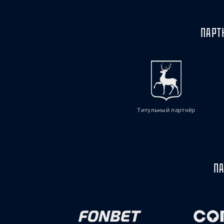
ПАРТ
Титульный партнёр
ПА