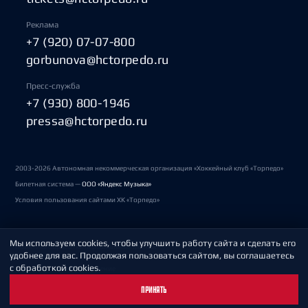
Реклама
+7 (920) 07-07-800
gorbunova@hctorpedo.ru
Пресс-служба
+7 (930) 800-1946
pressa@hctorpedo.ru
2003-2026 Автономная некоммерческая организация «Хоккейный клуб «Торпедо»
Билетная система —
ООО «Яндекс Музыка»
Условия пользования сайтами ХК «Торпедо»
Мы используем cookies, чтобы улучшить работу сайта и сделать его
Политика обработки персональных данных
удобнее для вас. Продолжая пользоваться сайтом, вы соглашаетесь
с обработкой cookies.
Пользовательское соглашение
ПРИНЯТЬ
Охрана труда