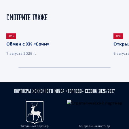
СМОТРИТЕ ТАКЖЕ
КЛУБ
КЛУБ
Обмен с ХК «Сочи»
Откры
7 августа 2026 г.
6 августа
ПАРТНЁРЫ ХОККЕЙНОГО КЛУБА «ТОРПЕДО» СЕЗОНА 2026/2027
Титульный партнёр
Генеральный партнёр