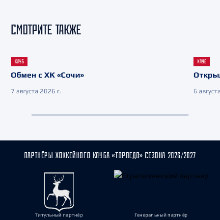
СМОТРИТЕ ТАКЖЕ
КЛУБ
КЛУБ
Обмен с ХК «Сочи»
Откры
7 августа 2026 г.
6 августа
ПАРТНЁРЫ ХОККЕЙНОГО КЛУБА «ТОРПЕДО» СЕЗОНА 2026/2027
Титульный партнёр
Генеральный партнёр