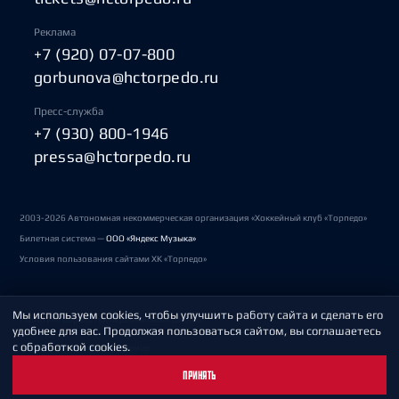
Реклама
+7 (920) 07-07-800
gorbunova@hctorpedo.ru
Пресс-служба
+7 (930) 800-1946
pressa@hctorpedo.ru
2003-2026 Автономная некоммерческая организация «Хоккейный клуб «Торпедо»
Билетная система —
ООО «Яндекс Музыка»
Условия пользования сайтами ХК «Торпедо»
Мы используем cookies, чтобы улучшить работу сайта и сделать его
Политика обработки персональных данных
удобнее для вас. Продолжая пользоваться сайтом, вы соглашаетесь
с обработкой cookies.
Пользовательское соглашение
ПРИНЯТЬ
Охрана труда