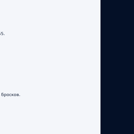
55.
 бросков.