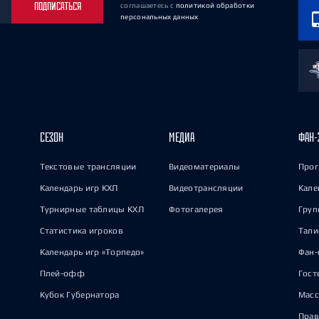
ПОДПИСАТЬСЯ
соглашаетесь
с
политикой обработки
персональных данных
СЕЗОН
МЕДИА
ФАН-
Текстовые трансляции
Видеоматериалы
Прог
Календарь игр КХЛ
Видеотрансляции
Кале
Турнирные таблицы КХЛ
Фотогалерея
Груп
Статистика игроков
Тал
Календарь игр «Торпедо»
Фан-
Плей-офф
Гост
Кубок Губернатора
Масс
Прав