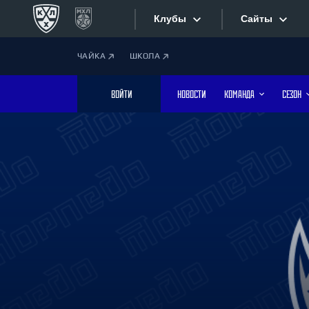
Клубы
Сайты
ЧАЙКА
ШКОЛА
Конференция «Запад»
Сайты
ВОЙТИ
НОВОСТИ
КОМАНДА
СЕЗОН
Дивизион Боброва
Лада
Видеотран
СКА
Хайлайты
Спартак
Торпедо
Текстовые
ХК Сочи
Интернет-
Дивизион Тарасова
Фотобанк
Динамо Мн
Динамо М
Приложе