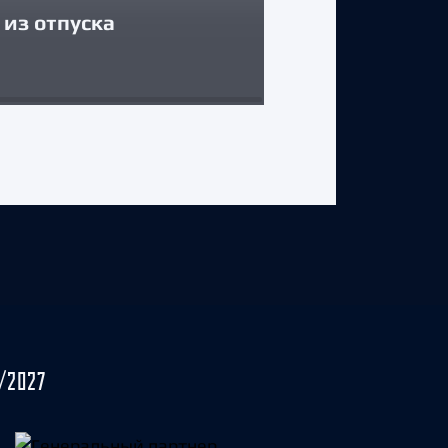
из отпуска
Егор Соколов
31 июля 2026 г.
/2027