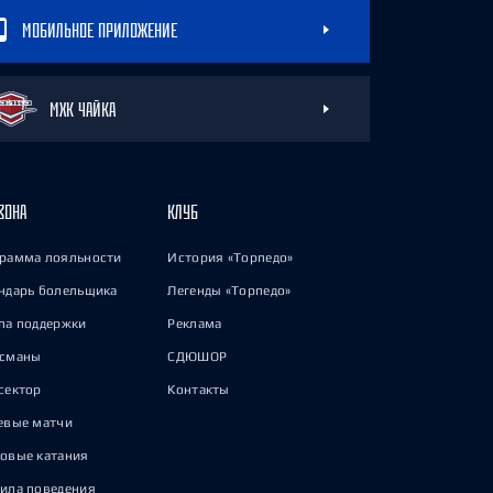
МОБИЛЬНОЕ ПРИЛОЖЕНИЕ
МХК ЧАЙКА
ЗОНА
КЛУБ
рамма лояльности
История «Торпедо»
ндарь болельщика
Легенды «Торпедо»
па поддержки
Реклама
исманы
СДЮШОР
сектор
Контакты
евые матчи
овые катания
ила поведения