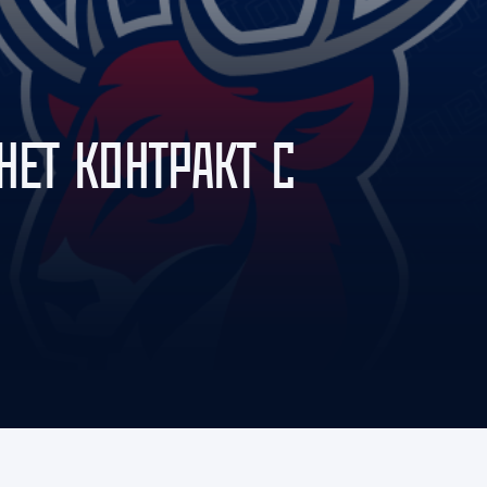
Амур
Барыс
Салават Юлаев
Сибирь
НЕТ КОНТРАКТ С