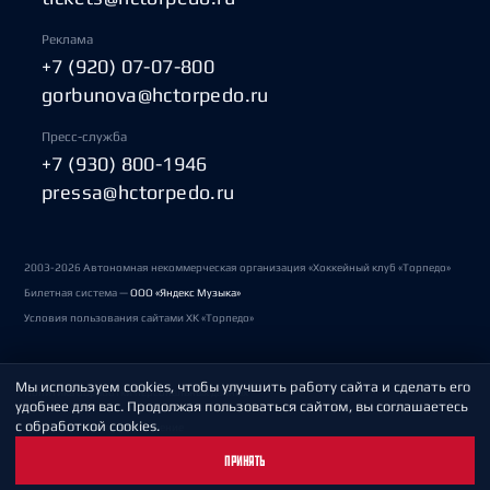
Реклама
+7 (920) 07-07-800
gorbunova@hctorpedo.ru
Пресс-служба
+7 (930) 800-1946
pressa@hctorpedo.ru
2003-2026 Автономная некоммерческая организация «Хоккейный клуб «Торпедо»
Билетная система —
ООО «Яндекс Музыка»
Условия пользования сайтами ХК «Торпедо»
Мы используем cookies, чтобы улучшить работу сайта и сделать его
Политика обработки персональных данных
удобнее для вас. Продолжая пользоваться сайтом, вы соглашаетесь
с обработкой cookies.
Пользовательское соглашение
ПРИНЯТЬ
Охрана труда