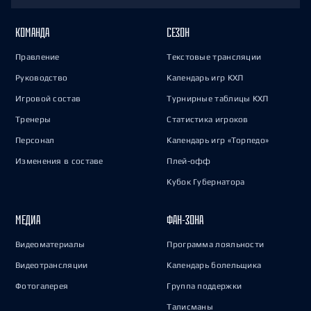
КОМАНДА
СЕЗОН
Правление
Текстовые трансляции
Руководство
Календарь игр КХЛ
Игровой состав
Турнирные таблицы КХЛ
Тренеры
Статистика игроков
Персонал
Календарь игр «Торпедо»
Изменения в составе
Плей-офф
Кубок Губернатора
МЕДИА
ФАН-ЗОНА
Видеоматериалы
Программа лояльности
Видеотрансляции
Календарь болельщика
Фотогалерея
Группа поддержки
Талисманы