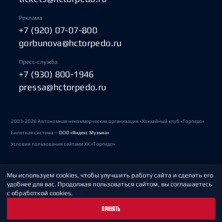
Реклама
+7 (920) 07-07-800
gorbunova@hctorpedo.ru
Пресс-служба
+7 (930) 800-1946
pressa@hctorpedo.ru
2003-2026 Автономная некоммерческая организация «Хоккейный клуб «Торпедо»
Билетная система —
ООО «Яндекс Музыка»
Условия пользования сайтами ХК «Торпедо»
Мы используем cookies, чтобы улучшить работу сайта и сделать его
Политика обработки персональных данных
удобнее для вас. Продолжая пользоваться сайтом, вы соглашаетесь
с обработкой cookies.
Пользовательское соглашение
ПРИНЯТЬ
Охрана труда